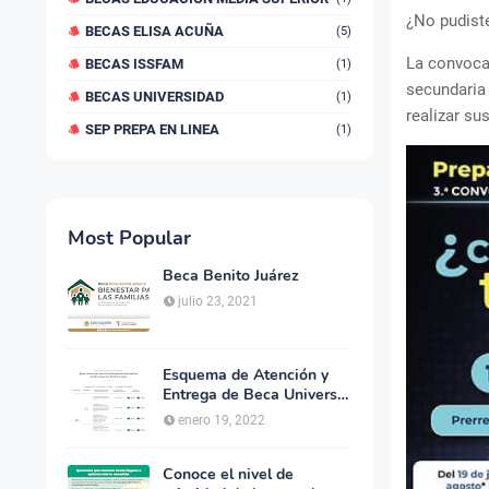
¿No pudiste
BECAS ELISA ACUÑA
(5)
La convocat
BECAS ISSFAM
(1)
secundaria 
BECAS UNIVERSIDAD
(1)
realizar su
SEP PREPA EN LINEA
(1)
Most Popular
Beca Benito Juárez
julio 23, 2021
Esquema de Atención y
Entrega de Beca Universal
para Estudiantes de
enero 19, 2022
Educacion Media Superior
Benito Juárez
Conoce el nivel de