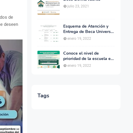
julio 23, 2021
ados de
ue deseen
Esquema de Atención y
Entrega de Beca Universal
para Estudiantes de
enero 19, 2022
Educacion Media Superior
Benito Juárez
Conoce el nivel de
prioridad de la escuela en
la que están inscritos tus
enero 19, 2022
hijos para acceder a la
Beca para el Bienestar
Benito Juárez
Tags