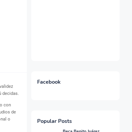
Facebook
validez
ú decidas.
co con
udios de
onal o
Popular Posts
Beca Benito Juárez