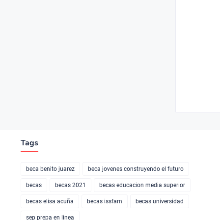
Tags
beca benito juarez
beca jovenes construyendo el futuro
becas
becas 2021
becas educacion media superior
becas elisa acuña
becas issfam
becas universidad
sep prepa en linea