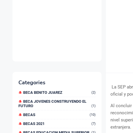
Categories
La SEP abr
BECA BENITO JUAREZ
(2)
oficial y p
BECA JOVENES CONSTRUYENDO EL
Al concluir
FUTURO
(1)
reconocimi
BECAS
(10)
nivel super
BECAS 2021
(7)
extranjera.
BECAS EDUCACION MEDIA SUPERIOR
(1)